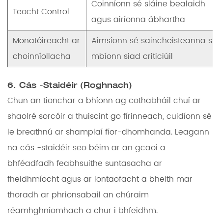
Coinníonn sé sláine bealaidh
Teocht Control
agus airíonna ábhartha
Monatóireacht ar
Aimsíonn sé saincheisteanna su
choinníollacha
mbíonn siad criticiúil
6. Cás -Staidéir (Roghnach)
Chun an tionchar a bhíonn ag cothabháil chuí ar
shaolré sorcóir a thuiscint go fírinneach, cuidíonn sé
le breathnú ar shamplaí fíor-dhomhanda. Leagann
na cás -staidéir seo béim ar an gcaoi a
bhféadfadh feabhsuithe suntasacha ar
fheidhmíocht agus ar iontaofacht a bheith mar
thoradh ar phrionsabail an chúraim
réamhghníomhach a chur i bhfeidhm.