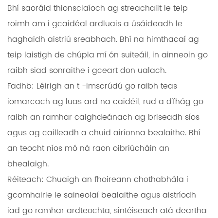
Bhí saoráid thionsclaíoch ag streachailt le teip
roimh am i gcaidéal ardluais a úsáideadh le
haghaidh aistriú sreabhach. Bhí na himthacaí ag
teip laistigh de chúpla mí ón suiteáil, in ainneoin go
raibh siad sonraithe i gceart don ualach.
Fadhb:
Léirigh an t -imscrúdú go raibh teas
iomarcach ag luas ard na caidéil, rud a d'fhág go
raibh an ramhar caighdeánach ag briseadh síos
agus ag cailleadh a chuid airíonna bealaithe. Bhí
an teocht níos mó ná raon oibriúcháin an
bhealaigh.
Réiteach:
Chuaigh an fhoireann chothabhála i
gcomhairle le saineolaí bealaithe agus aistríodh
iad go ramhar ardteochta, sintéiseach atá deartha