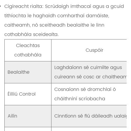
Cigireacht rialta:
Scrúdaigh imthacaí agus a gcuid
tithíochta le haghaidh comharthaí damáiste,
caitheamh, nó sceitheadh ​​bealaithe le linn
cothabhála sceidealta.
Cleachtas
Cuspóir
cothabhála
Laghdaíonn sé cuimilte agus
Bealaithe
cuireann sé cosc ​​ar chaitheamh
Cosnaíonn sé dromchlaí ó
Éilliú Control
cháithníní scríobacha
Ailín
Cinntíonn sé fiú dáileadh ualaig