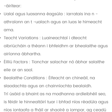
-áirítear:
Ualaí agus luasanna éagsúla
: Iarratais ina n -
athraíonn an t -ualach agus an luas le himeacht
ama.
Teocht Variations
: Luaineachtaí i dteocht
oibriúcháin a théann i bhfeidhm ar bhealaithe agus
airíonna ábhartha.
Éilliú Factors
: Tionchar salachar nó ábhar salaithe
eile ar an saol.
Bealaithe Conditions
: Éifeacht an chineáil, na
slaodachta agus an chainníochta bealaidh.
Trí úsáid a bhaint as na modhanna ardleibhéil seo,
is féidir le hinnealtóirí tuar i bhfad níos réadúla agus
níos iontaofa a fháil ar shaolré a iompar, ag ceadú