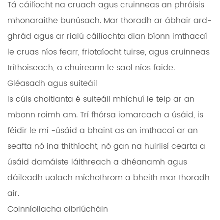
Tá cáilíocht na cruach agus cruinneas an phróisis
mhonaraithe bunúsach. Mar thoradh ar ábhair ard-
ghrád agus ar rialú cáilíochta dian bíonn imthacaí
le cruas níos fearr, friotaíocht tuirse, agus cruinneas
tríthoiseach, a chuireann le saol níos faide.
Gléasadh agus suiteáil
Is cúis choitianta é suiteáil mhíchuí le teip ar an
mbonn roimh am. Trí fhórsa iomarcach a úsáid, is
féidir le mí -úsáid a bhaint as an imthacaí ar an
seafta nó ina thithíocht, nó gan na huirlisí cearta a
úsáid damáiste láithreach a dhéanamh agus
dáileadh ualach míchothrom a bheith mar thoradh
air.
Coinníollacha oibriúcháin