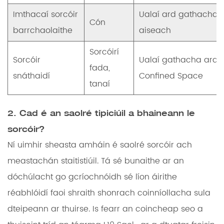
Imthacaí sorcóir
Ualaí ard gathacha 
Cón
barrchaolaithe
aiseach
Sorcóirí
Sorcóir
Ualaí gathacha arda
fada,
snáthaidí
Confined Space
tanaí
2. Cad é an saolré tipiciúil a bhaineann le
sorcóir?
Ní uimhir sheasta amháin é saolré sorcóir ach
meastachán staitistiúil. Tá sé bunaithe ar an
dóchúlacht go gcríochnóidh sé líon áirithe
réabhlóidí faoi shraith shonrach coinníollacha sula
dteipeann ar thuirse. Is fearr an coincheap seo a