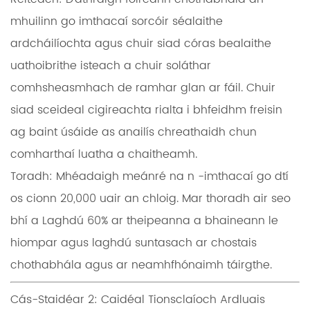
mhuilinn go imthacaí sorcóir séalaithe
ardcháilíochta agus chuir siad córas bealaithe
uathoibrithe isteach a chuir soláthar
comhsheasmhach de ramhar glan ar fáil. Chuir
siad sceideal cigireachta rialta i bhfeidhm freisin
ag baint úsáide as anailís chreathaidh chun
comharthaí luatha a chaitheamh.
Toradh:
Mhéadaigh meánré na n -imthacaí go dtí
os cionn 20,000 uair an chloig. Mar thoradh air seo
bhí a
Laghdú 60% ar theipeanna a bhaineann le
hiompar
agus laghdú suntasach ar chostais
chothabhála agus ar neamhfhónaimh táirgthe.
Cás-Staidéar 2: Caidéal Tionsclaíoch Ardluais