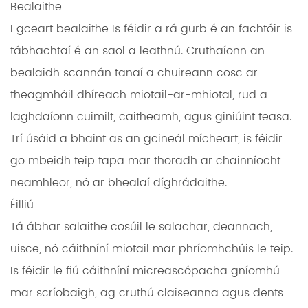
Bealaithe
I gceart
bealaithe
Is féidir a rá gurb é an fachtóir is
tábhachtaí é an saol a leathnú. Cruthaíonn an
bealaidh scannán tanaí a chuireann cosc ​​ar
theagmháil dhíreach miotail-ar-mhiotal, rud a
laghdaíonn cuimilt, caitheamh, agus giniúint teasa.
Trí úsáid a bhaint as an gcineál mícheart, is féidir
go mbeidh teip tapa mar thoradh ar chainníocht
neamhleor, nó ar bhealaí díghrádaithe.
Éilliú
Tá ábhar salaithe cosúil le salachar, deannach,
uisce, nó cáithníní miotail mar phríomhchúis le teip.
Is féidir le fiú cáithníní micreascópacha gníomhú
mar scríobaigh, ag cruthú claiseanna agus dents