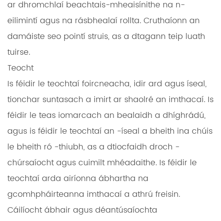
ar dhromchlaí beachtais-mheaisínithe na n-
eilimintí agus na rásbhealaí rollta. Cruthaíonn an
damáiste seo pointí struis, as a dtagann teip luath
tuirse.
Teocht
Is féidir le teochtaí foircneacha, idir ard agus íseal,
tionchar suntasach a imirt ar shaolré an imthacaí. Is
féidir le teas iomarcach an bealaidh a dhíghrádú,
agus is féidir le teochtaí an -íseal a bheith ina chúis
le bheith ró -thiubh, as a dtiocfaidh droch -
chúrsaíocht agus cuimilt mhéadaithe. Is féidir le
teochtaí arda airíonna ábhartha na
gcomhpháirteanna imthacaí a athrú freisin.
Cáilíocht ábhair agus déantúsaíochta