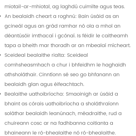
miotail-ar-mhiotal, ag laghdú cuimilte agus teas.
An bealaidh cheart a roghnú:
Bain úsáid as an
gcineál agus an grád ramhar nó ola a mhol an
déantúsóir imthacaí i gcónaí. Is féidir le caitheamh
tapa a bheith mar thoradh ar an mbealaí mícheart.
Sceideal bealaithe rialta:
Sceideal
comhsheasmhach a chur i bhfeidhm le haghaidh
athsholáthair. Cinntíonn sé seo go bhfanann an
bealaidh glan agus éifeachtach.
Bealaithe uathoibríocha:
Smaoinigh ar úsáid a
bhaint as córais uathoibríocha a sholáthraíonn
soláthar bealaidh leanúnach, méadraithe, rud a
chuireann cosc ​​ar na fadhbanna coitianta a
bhaineann le ró-bhealaithe nó ró-bhealaithe.