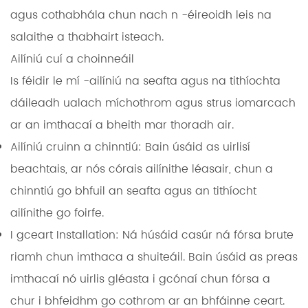
agus cothabhála chun nach n -éireoidh leis na
salaithe a thabhairt isteach.
Ailíniú cuí a choinneáil
Is féidir le mí -ailíniú na seafta agus na tithíochta
dáileadh ualach míchothrom agus strus iomarcach
ar an imthacaí a bheith mar thoradh air.
Ailíniú cruinn a chinntiú:
Bain úsáid as uirlisí
beachtais, ar nós córais ailínithe léasair, chun a
chinntiú go bhfuil an seafta agus an tithíocht
ailínithe go foirfe.
I gceart Installation:
Ná húsáid casúr ná fórsa brute
riamh chun imthaca a shuiteáil. Bain úsáid as preas
imthacaí nó uirlis gléasta i gcónaí chun fórsa a
chur i bhfeidhm go cothrom ar an bhfáinne ceart.