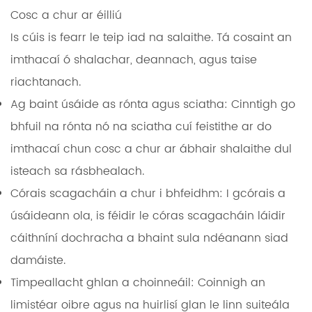
Cosc a chur ar éilliú
Is cúis is fearr le teip iad na salaithe. Tá cosaint an
imthacaí ó shalachar, deannach, agus taise
riachtanach.
Ag baint úsáide as rónta agus sciatha:
Cinntigh go
bhfuil na rónta nó na sciatha cuí feistithe ar do
imthacaí chun cosc ​​a chur ar ábhair shalaithe dul
isteach sa rásbhealach.
Córais scagacháin a chur i bhfeidhm:
I gcórais a
úsáideann ola, is féidir le córas scagacháin láidir
cáithníní dochracha a bhaint sula ndéanann siad
damáiste.
Timpeallacht ghlan a choinneáil:
Coinnigh an
limistéar oibre agus na huirlisí glan le linn suiteála