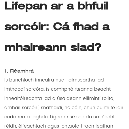
Lifepan ar a bhfuil
sorcóir: Cá fhad a
mhaireann siad?
1. Réamhrá
Is bunchloch innealra nua -aimseartha iad
imthacaí sorcóra. Is comhpháirteanna beacht-
innealtóireachta iad a úsáideann eilimintí rollta,
amhail sorcóirí, snáthaidí, nó cóin, chun cuimilte idir
codanna a laghdú. Ligeann sé seo do uainíocht
réidh, éifeachtach agus iontaofa i raon leathan