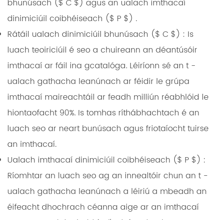
bhunúsach ($ C $)
agus an
ualach imthacaí
dinimiciúil coibhéiseach ($ P $)
.
Rátáil ualach dinimiciúil bhunúsach ($ C $)
: Is
luach teoiriciúil é seo a chuireann an déantúsóir
imthacaí ar fáil ina gcatalóga. Léiríonn sé an t -
ualach gathacha leanúnach ar féidir le grúpa
imthacaí maireachtáil ar feadh milliún réabhlóid le
hiontaofacht 90%. Is tomhas ríthábhachtach é an
luach seo ar neart bunúsach agus friotaíocht tuirse
an imthacaí.
Ualach imthacaí dinimiciúil coibhéiseach ($ P $)
:
Ríomhtar an luach seo ag an innealtóir chun an t -
ualach gathacha leanúnach a léiriú a mbeadh an
éifeacht dhochrach céanna aige ar an imthacaí