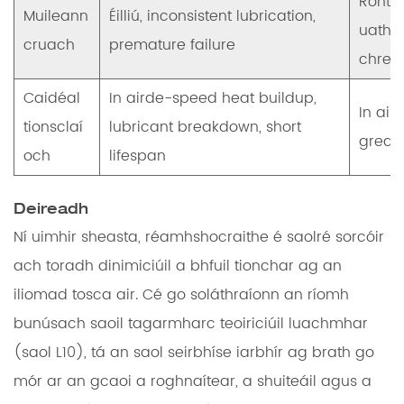
Rónta 
Muileann
Éilliú, inconsistent lubrication,
uathoi
cruach
premature failure
chrea
Caidéal
In airde-speed heat buildup,
In air
tionsclaí
lubricant breakdown, short
greas
och
lifespan
Deireadh
Ní uimhir sheasta, réamhshocraithe é saolré sorcóir
ach toradh dinimiciúil a bhfuil tionchar ag an
iliomad tosca air. Cé go soláthraíonn an ríomh
bunúsach saoil tagarmharc teoiriciúil luachmhar
(saol L10), tá an saol seirbhíse iarbhír ag brath go
mór ar an gcaoi a roghnaítear, a shuiteáil agus a