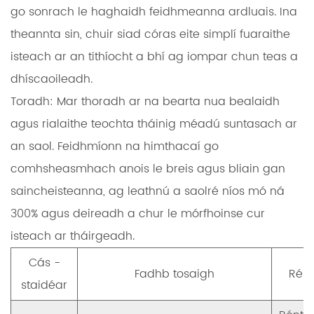
go sonrach le haghaidh feidhmeanna ardluais. Ina
theannta sin, chuir siad córas eite simplí fuaraithe
isteach ar an tithíocht a bhí ag iompar chun teas a
dhíscaoileadh.
Toradh:
Mar thoradh ar na bearta nua bealaidh
agus rialaithe teochta tháinig méadú suntasach ar
an saol. Feidhmíonn na himthacaí go
comhsheasmhach anois le breis agus bliain gan
saincheisteanna,
ag leathnú a saolré níos mó ná
300%
agus deireadh a chur le mórfhoinse cur
isteach ar tháirgeadh.
Cás -
Fadhb tosaigh
Réit
staidéar