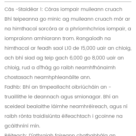
Cás -Staidéar 1: Córas iompair muileann cruach
Bhí teipeanna go minic ag muileann cruach mór ar
na himthacaí sorcóra ar a phríomhchrios iompair, a
iompraíonn amhiarann ​​trom. Rangaíodh na
himthacaí ar feadh saol L10 de 15,000 uair an chloig,
ach bhí siad ag teip gach 6,000 go 8,000 uair an
chloig, rud a d'fhág go raibh neamhfhónaimh
chostasach neamhphleanáilte ann.
Fadhb:
Bhí an timpeallacht oibriúcháin an -
truaillithe le deannach agus smionagar. Bhí an
sceideal bealaithe láimhe neamhréireach, agus ní
raibh rónta traidisiúnta éifeachtach i gcoinne na
gcáithníní mín.
Réiteach:
D'athraigh foireann chothabhála an