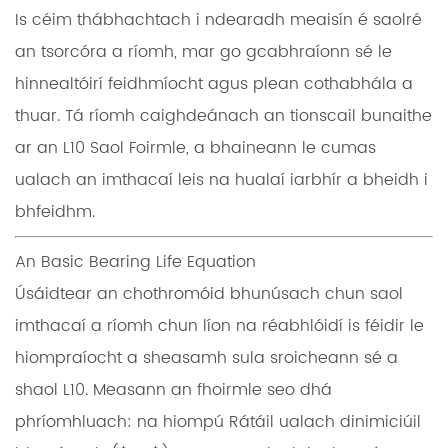
Is céim thábhachtach i ndearadh meaisín é saolré
an tsorcóra a ríomh, mar go gcabhraíonn sé le
hinnealtóirí feidhmíocht agus plean cothabhála a
thuar. Tá ríomh caighdeánach an tionscail bunaithe
ar an
L10 Saol
Foirmle, a bhaineann le cumas
ualach an imthacaí leis na hualaí iarbhír a bheidh i
bhfeidhm.
An Basic Bearing Life Equation
Úsáidtear an chothromóid bhunúsach chun saol
imthacaí a ríomh chun líon na réabhlóidí is féidir le
hiompraíocht a sheasamh sula sroicheann sé a
shaol L10. Measann an fhoirmle seo dhá
phríomhluach: na hiompú
Rátáil ualach dinimiciúil