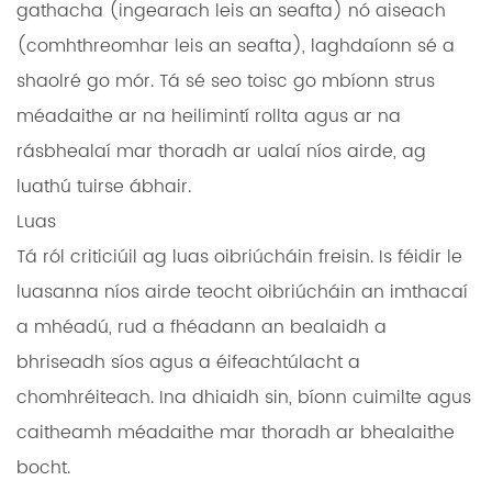
gathacha (ingearach leis an seafta) nó aiseach
(comhthreomhar leis an seafta), laghdaíonn sé a
shaolré go mór. Tá sé seo toisc go mbíonn strus
méadaithe ar na heilimintí rollta agus ar na
rásbhealaí mar thoradh ar ualaí níos airde, ag
luathú tuirse ábhair.
Luas
Tá ról criticiúil ag luas oibriúcháin freisin. Is féidir le
luasanna níos airde teocht oibriúcháin an imthacaí
a mhéadú, rud a fhéadann an bealaidh a
bhriseadh síos agus a éifeachtúlacht a
chomhréiteach. Ina dhiaidh sin, bíonn cuimilte agus
caitheamh méadaithe mar thoradh ar bhealaithe
bocht.