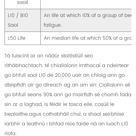
saoil
L10 / B10
An life at which 10% of a group of beari
Saol
fatigue.
L50 Life
An median life at which 50% of a group 
Tá tuiscint ar an nádúr staitistiúil seo
ríthábhachtach. Ní chiallaíonn imthacaí a ndeirtear
go bhfuil saol L10 de 20,000 uair an chloig ann go
dteipfidh air go díreach ag an am sin; Ciallaíonn sé
go bhfuil seans 90% ann go mairfidh sé chomh fada
sin ar a laghad. Is féidir le tosca eile, cosúil le
bealaithe agus cothabháil chuí, a shaol seirbhíse
iarbhír a leathnú i bhfad níos faide ná an luach L10
ríofa.