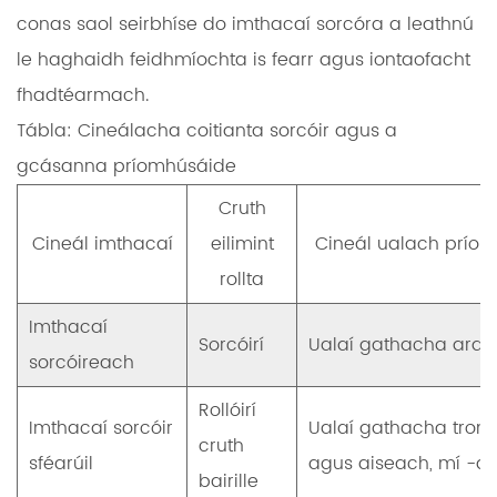
conas saol seirbhíse do imthacaí sorcóra a leathnú
le haghaidh feidhmíochta is fearr agus iontaofacht
fhadtéarmach.
Tábla: Cineálacha coitianta sorcóir agus a
gcásanna príomhúsáide
Cruth
Cineál imthacaí
eilimint
Cineál ualach príom
rollta
Imthacaí
Sorcóirí
Ualaí gathacha arda
sorcóireach
Rollóirí
Imthacaí sorcóir
Ualaí gathacha trom
cruth
sféarúil
agus aiseach, mí -ail
bairille