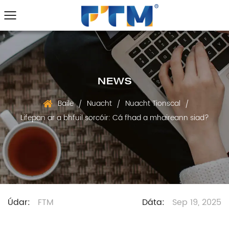
NEWS
Baile
Nuacht
Nuacht Tionscal
/
/
/
Lifepan ar a bhfuil sorcóir: Cá fhad a mhaireann siad?
Údar:
FTM
Dáta:
Sep 19, 2025