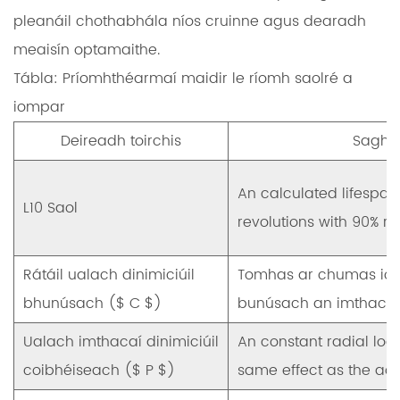
pleanáil chothabhála níos cruinne agus dearadh
meaisín optamaithe.
Tábla: Príomhthéarmaí maidir le ríomh saolré a
iompar
Deireadh toirchis
Sagha
An calculated lifespan 
L10 Saol
revolutions with 90% reli
Rátáil ualach dinimiciúil
Tomhas ar chumas io
bhunúsach ($ C $)
bunúsach an imthacaí
Ualach imthacaí dinimiciúil
An constant radial loa
coibhéiseach ($ P $)
same effect as the act