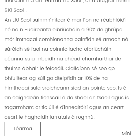
thuiscint tríd an téarma
L10 Saol
, ar a dtugtar freisin
B10 Saol
.
An
L10 Saol
sainmhínítear é mar líon na réabhlóidí
nó na n -uaireanta oibriúcháin a
90% de ghrúpa
mór imthacaí comhionanna
bainfidh sé amach nó
sáróidh sé faoi na coinníollacha oibriúcháin
céanna sula mbeidh na chéad chomharthaí de
thuirse ábhair le feiceáil. Ciallaíonn sé seo go
bhfuiltear ag súil go dteipfidh ar 10% de na
himthacaí sula sroicheann siad an pointe seo. Is é
an caighdeán tionscail é do shaol an tsaoil agus is
tagarmharc criticiúil é d'innealtóirí agus an ceart
ceart le haghaidh iarratais á roghnú.
Téarma
Míniú