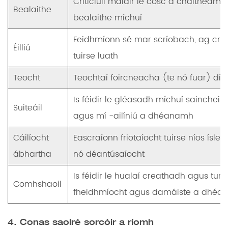
Criticiúil maidir le cosc ​​a chaitheam
Bealaithe
bealaithe míchuí
Feidhmíonn sé mar scríobach, ag cr
Éilliú
tuirse luath
Teocht
Teochtaí foircneacha (te nó fuar) d
Is féidir le gléasadh míchuí sainchei
Suiteáil
agus mí -ailíniú a dhéanamh
Cáilíocht
Eascraíonn friotaíocht tuirse níos ísl
ábhartha
nó déantúsaíocht
Is féidir le hualaí creathadh agus turr
Comhshaoil
fheidhmíocht agus damáiste a dhé
4. Conas saolré sorcóir a ríomh