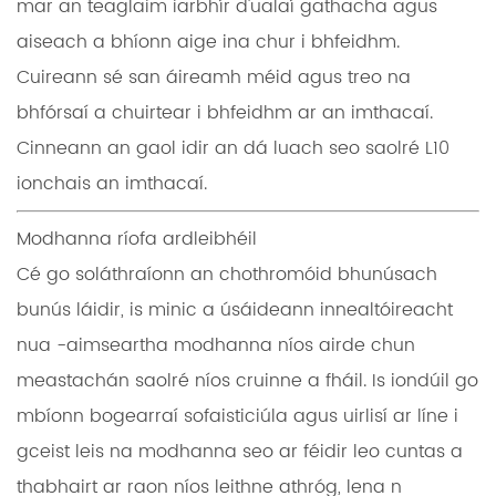
mar an teaglaim iarbhír d'ualaí gathacha agus
aiseach a bhíonn aige ina chur i bhfeidhm.
Cuireann sé san áireamh méid agus treo na
bhfórsaí a chuirtear i bhfeidhm ar an imthacaí.
Cinneann an gaol idir an dá luach seo saolré L10
ionchais an imthacaí.
Modhanna ríofa ardleibhéil
Cé go soláthraíonn an chothromóid bhunúsach
bunús láidir, is minic a úsáideann innealtóireacht
nua -aimseartha modhanna níos airde chun
meastachán saolré níos cruinne a fháil. Is iondúil go
mbíonn bogearraí sofaisticiúla agus uirlisí ar líne i
gceist leis na modhanna seo ar féidir leo cuntas a
thabhairt ar raon níos leithne athróg, lena n