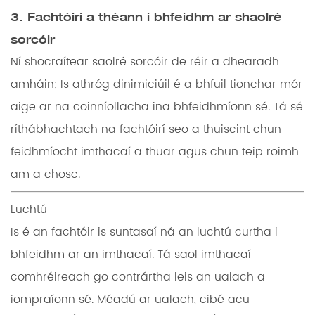
3. Fachtóirí a théann i bhfeidhm ar shaolré
sorcóir
Ní shocraítear saolré sorcóir de réir a dhearadh
amháin; Is athróg dinimiciúil é a bhfuil tionchar mór
aige ar na coinníollacha ina bhfeidhmíonn sé. Tá sé
ríthábhachtach na fachtóirí seo a thuiscint chun
feidhmíocht imthacaí a thuar agus chun teip roimh
am a chosc.
Luchtú
Is é an fachtóir is suntasaí ná an
luchtú
curtha i
bhfeidhm ar an imthacaí. Tá saol imthacaí
comhréireach go contrártha leis an ualach a
iompraíonn sé. Méadú ar ualach, cibé acu