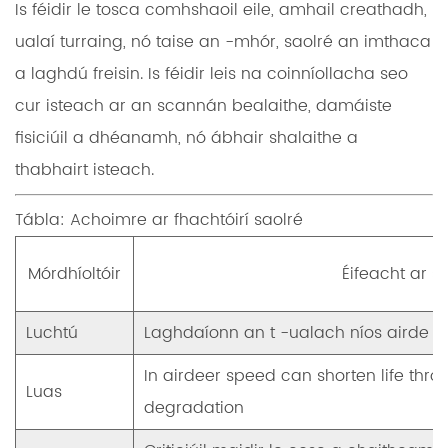
Is féidir le tosca comhshaoil ​​eile, amhail creathadh,
ualaí turraing, nó taise an -mhór, saolré an imthaca
a laghdú freisin. Is féidir leis na coinníollacha seo
cur isteach ar an scannán bealaithe, damáiste
fisiciúil a dhéanamh, nó ábhair shalaithe a
thabhairt isteach.
Tábla: Achoimre ar fhachtóirí saolré
Mórdhíoltóir
Éifeacht ar s
Luchtú
Laghdaíonn an t -ualach níos airde a
In airdeer speed can shorten life thr
Luas
degradation