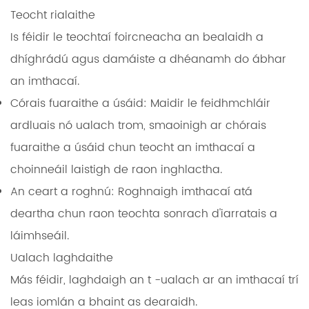
Teocht rialaithe
Is féidir le teochtaí foircneacha an bealaidh a
dhíghrádú agus damáiste a dhéanamh do ábhar
an imthacaí.
Córais fuaraithe a úsáid:
Maidir le feidhmchláir
ardluais nó ualach trom, smaoinigh ar chórais
fuaraithe a úsáid chun teocht an imthacaí a
choinneáil laistigh de raon inghlactha.
An ceart a roghnú:
Roghnaigh imthacaí atá
deartha chun raon teochta sonrach d'iarratais a
láimhseáil.
Ualach laghdaithe
Más féidir, laghdaigh an t -ualach ar an imthacaí trí
leas iomlán a bhaint as dearaidh.