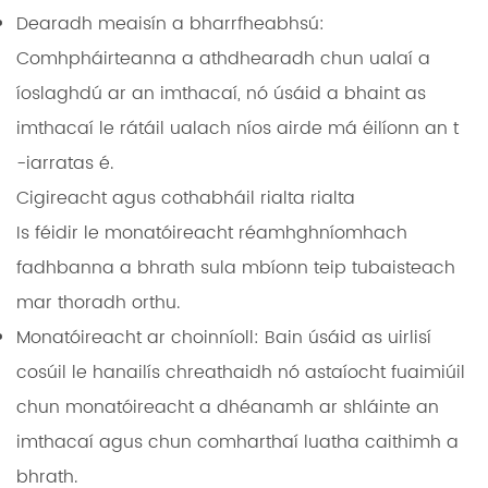
Dearadh meaisín a bharrfheabhsú:
Comhpháirteanna a athdhearadh chun ualaí a
íoslaghdú ar an imthacaí, nó úsáid a bhaint as
imthacaí le rátáil ualach níos airde má éilíonn an t
-iarratas é.
Cigireacht agus cothabháil rialta rialta
Is féidir le monatóireacht réamhghníomhach
fadhbanna a bhrath sula mbíonn teip tubaisteach
mar thoradh orthu.
Monatóireacht ar choinníoll:
Bain úsáid as uirlisí
cosúil le hanailís chreathaidh nó astaíocht fuaimiúil
chun monatóireacht a dhéanamh ar shláinte an
imthacaí agus chun comharthaí luatha caithimh a
bhrath.