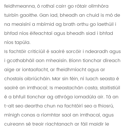
feidhmeanna, ó rothaí cairr go rótair ollmhóra
tuirbín gaoithe. Gan iad, bheadh ​​an chuid is mó de
na meaisíní a mbímid ag brath orthu go laethúil i
bhfad níos éifeachtaí agus bheadh ​​siad i bhfad
níos tapúla.
Is fachtóir criticiúil é saolré sorcóir i ndearadh agus
i gcothabháil aon mheaisín. Bíonn tionchar díreach
aige ar iontaofacht, ar fheidhmíocht agus ar
chostais oibriúcháin. Mar sin féin, ní luach seasta é
saolré an imthacaí; Is meastachán casta, staitistiúil
é a bhfuil tionchar ag athróga iomadúla air. Tá an
t-alt seo deartha chun na fachtóirí seo a fhiosrú,
mínigh conas a ríomhtar saol an imthacaí, agus
cuireann sé treoir riachtanach ar fáil maidir le