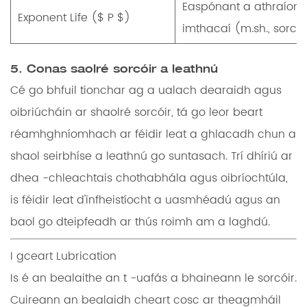
Easpónant a athraíonn 
Exponent Life ($ P $)
imthacaí (m.sh., sorcóir
5. Conas saolré sorcóir a leathnú
Cé go bhfuil tionchar ag a ualach dearaidh agus
oibriúcháin ar shaolré sorcóir, tá go leor beart
réamhghníomhach ar féidir leat a ghlacadh chun a
shaol seirbhíse a leathnú go suntasach. Trí dhíriú ar
dhea -chleachtais chothabhála agus oibríochtúla,
is féidir leat d'infheistíocht a uasmhéadú agus an
baol go dteipfeadh ar thús roimh am a laghdú.
I gceart Lubrication
Is é an bealaithe an t -uafás a bhaineann le sorcóir.
Cuireann an bealaidh cheart cosc ​​ar theagmháil