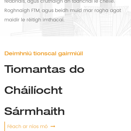
feabhais, agus cruthaigh an todhchaí le chéile.
Roghnaigh FTM, agus beidh muid mar rogha agat
maidir le réitigh imthacaí.
Deimhniú tionscal gairmiúil
Tiomantas do
Cháilíocht
Sármhaith
Féach ar níos mó