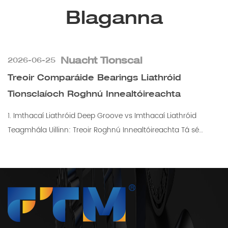
Blaganna
Nuacht Tionscal
2026-06-25
Treoir Comparáide Bearings Liathróid
Tionsclaíoch Roghnú Innealtóireachta
1. Imthacaí Liathróid Deep Groove vs Imthacaí Liathróid
Teagmhála Uillinn: Treoir Roghnú Innealtóireachta Tá sé
ríthábhachtach an t-imthaca ceart eilimint...