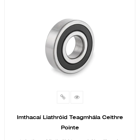
Imthacaí Liathróid Teagmhála Ceithre
Pointe