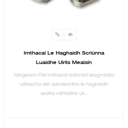
Imthacaí Le Haghaidh Scriúnna
Luaidhe Uirlis Meaisín
Táirgeann FTM imthacaí liathróid teagmhála
uilleacha atá saindeartha le haghaidh
seafta rothlaithe uir...
LEIGH NIOS MO