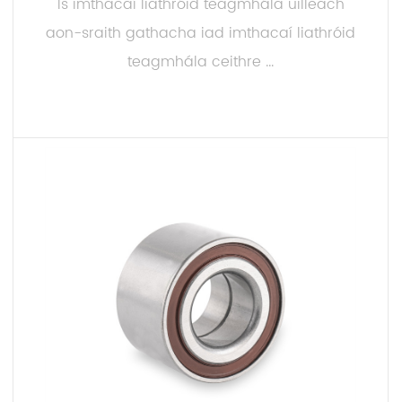
Is imthacaí liathróid teagmhála uilleach
aon-sraith gathacha iad imthacaí liathróid
teagmhála ceithre ...
LEIGH NIOS MO