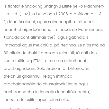
Is fiontar é Shaoxing Shangyu Eitilte Seiko Machinery
Co., Ltd. (FTM), a bunaíodh i 2006, a dhíríonn ar T &
F, déantúsaíocht, agus saincheaptha imthacaí
neamhchaighdeánacha, imthacaí ard-chruinneas
(ionadaíocht allmhairithe), agus gabhálais
imthacaí agus meicniúla. páirteanna. Le níos mó ná
30 bliain de thaithí dearadh teicniúil, tá cáil den
scoth tuillte ag FTM i réimse na n-imthacaí
ardchaighdeáin. Soláthraíonn ár bhfoireann
theicniúil ghairmiúil réitigh imthacaí
ardchaighdeáin do chustaiméirí intíre agus
eachtrannacha in innealra innealtóireachta,
innealra teicstíle, agus réimsí eile.