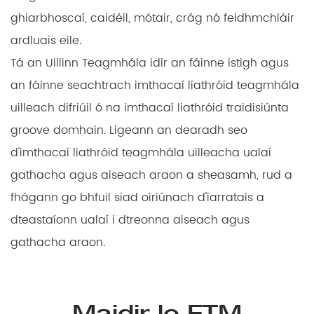
ghiarbhoscaí, caidéil, mótair, crág nó feidhmchláir
ardluais eile.
Tá an Uillinn Teagmhála idir an fáinne istigh agus
an fáinne seachtrach imthacaí liathróid teagmhála
uilleach difriúil ó na imthacaí liathróid traidisiúnta
groove domhain. Ligeann an dearadh seo
d'imthacaí liathróid teagmhála uilleacha ualaí
gathacha agus aiseach araon a sheasamh, rud a
fhágann go bhfuil siad oiriúnach d'iarratais a
dteastaíonn ualaí i dtreonna aiseach agus
gathacha araon.
Maidir le FTM