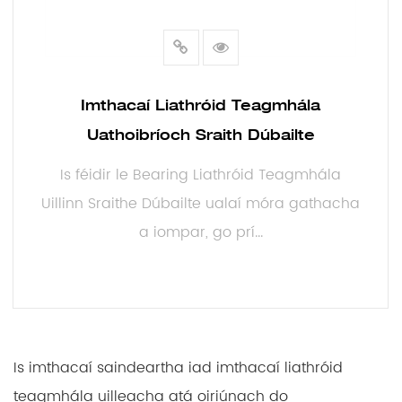
Imthacaí Liathróid Teagmhála
Uathoibríoch Sraith Dúbailte
Is féidir le Bearing Liathróid Teagmhála
Uillinn Sraithe Dúbailte ualaí móra gathacha
a iompar, go prí...
LEIGH NIOS MO
Is imthacaí saindeartha iad imthacaí liathróid
teagmhála uilleacha atá oiriúnach do