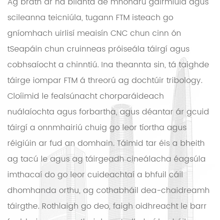
Ag brath ar na blianta de mhonarú gairmiúla agus
scileanna teicniúla, tugann FTM isteach go
gníomhach uirlisí meaisín CNC chun cinn ón
tSeapáin chun cruinneas próiseála táirgí agus
cobhsaíocht a chinntiú. Ina theannta sin, tá taighde
táirge iompar FTM á threorú ag dochtúir tribology.
Cloíimid le fealsúnacht chorparáideach
nuálaíochta agus forbartha, agus déantar ár gcuid
táirgí a onnmhairiú chuig go leor tíortha agus
réigiúin ar fud an domhain. Táimid tar éis a bheith
ag tacú le agus ag táirgeadh cineálacha éagsúla
imthacaí do go leor cuideachtaí a bhfuil cáil
dhomhanda orthu, ag cothabháil dea-chaidreamh
táirgthe. Rothlaigh go deo, faigh oidhreacht le barr