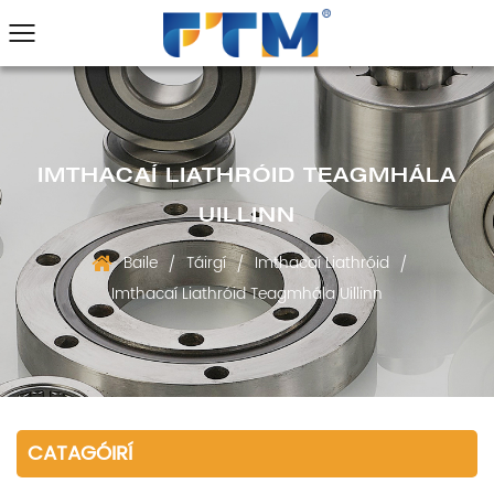
IMTHACAÍ LIATHRÓID TEAGMHÁLA
UILLINN
Baile
Táirgí
Imthacaí Liathróid
/
/
/
Imthacaí Liathróid Teagmhála Uillinn
CATAGÓIRÍ