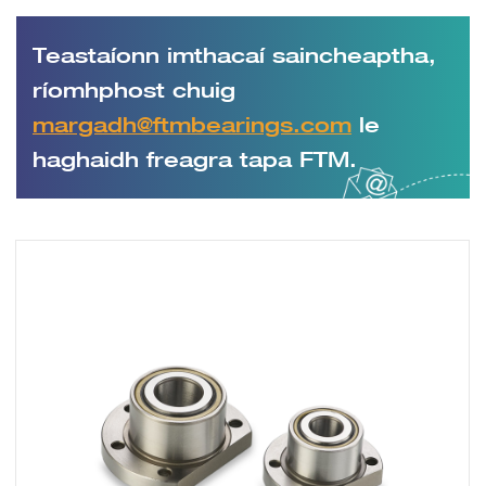
Teastaíonn imthacaí saincheaptha,
ríomhphost chuig
margadh@ftmbearings.com
le
haghaidh freagra tapa FTM.