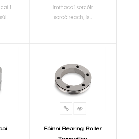
caí i
imthacaí sorcóir
l...
sorcóireach, is...
MO
LEIGH NIOS MO
caí
Fáinní Bearing Roller
Trasnaithe