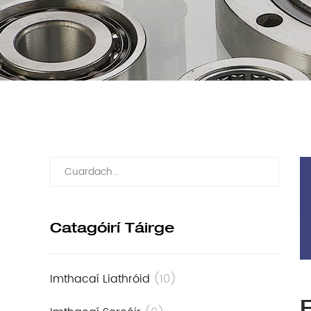
Catagóirí Táirge
Imthacaí Liathróid
(10)