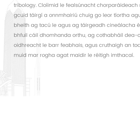
tribology. Cloíimid le fealsúnacht chorparáideach
gcuid táirgí a onnmhairiú chuig go leor tíortha agu
bheith ag tacú le agus ag táirgeadh cineálacha é
bhfuil cáil dhomhanda orthu, ag cothabháil dea-c
oidhreacht le barr feabhais, agus cruthaigh an to
muid mar rogha agat maidir le réitigh imthacaí.