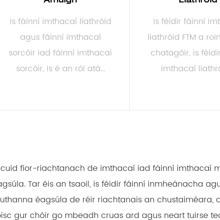
Is fáinní imthacaí liathróid
Is féidir fáinní i
agus fáinní imthacaí
liathróid FTM a roin
sorcóir iad fáinní imthacaí
chatagóir, is féidi
sorcóir, is é an ról atá...
imthacaí liathró
LEIGH NIOS MO
LEIGH NIOS 
s cuid fíor-riachtanach de imthacaí iad fáinní imthacaí
gsúla. Tar éis an tsaoil, is féidir fáinní inmheánacha ag
ruthanna éagsúla de réir riachtanais an chustaiméara, a
oisc gur chóir go mbeadh cruas ard agus neart tuirse t