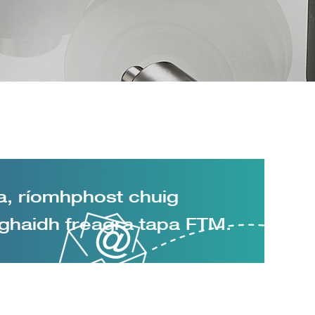
a, ríomhphost chuig
ghaidh freagra tapa FTM.