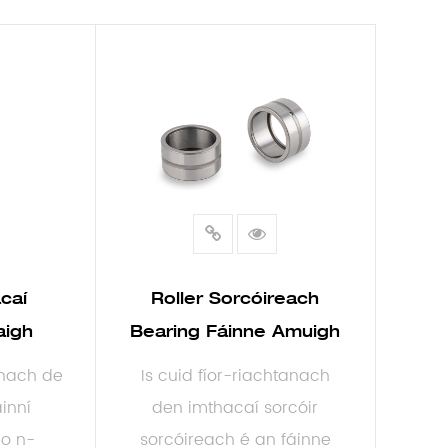
caí
Roller Sorcóireach
aigh
Bearing Fáinne Amuigh
anach de
Is cuid fíor-riachtanach
inní
den imthacaí sorcóir
o n-
sorcóireach é an fáinne