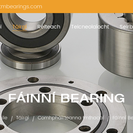
mbearings.com
i
Táirgí
Réiteach
Teicneolaíocht
Seirb
FÁINNÍ BEARING
aile
Táirgí
Comhpháirteanna Imthacaí
Fáinní B
/
/
/