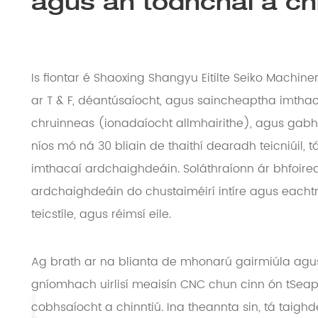
agus an todhchaí a chr
Is fiontar é Shaoxing Shangyu Eitilte Seiko Machiner
ar T & F, déantúsaíocht, agus saincheaptha imt
chruinneas (ionadaíocht allmhairithe), agus gabh
níos mó ná 30 bliain de thaithí dearadh teicniúil, t
imthacaí ardchaighdeáin. Soláthraíonn ár bhfoirean
ardchaighdeáin do chustaiméirí intíre agus eachtr
teicstíle, agus réimsí eile.
Ag brath ar na blianta de mhonarú gairmiúla agus
gníomhach uirlisí meaisín CNC chun cinn ón tSeap
cobhsaíocht a chinntiú. Ina theannta sin, tá taigh