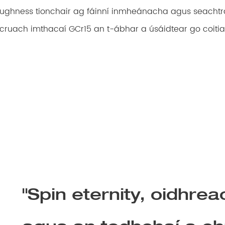
oughness tionchair ag fáinní inmheánacha agus seachtra
 cruach imthacaí GCr15 an t-ábhar a úsáidtear go coitia
"Spin eternity, oidhrea