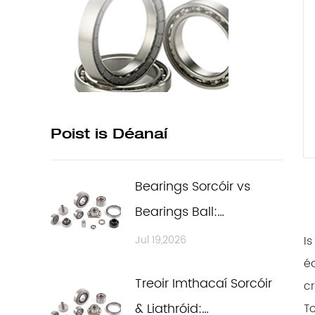
Poist is Déanaí
Bearings Sorcóir vs
Bearings Ball:
Comparáid Theicniúil
I
Jul 19,2026
Chuimsitheach
éa
Treoir Imthacaí Sorcóir
c
d'Iarratais Thionscail
& Liathróid:
T