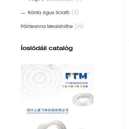
Rónta Agus Sciath
(3)
Páirteanna Meaisínithe
(14)
Íoslódáil catalóg