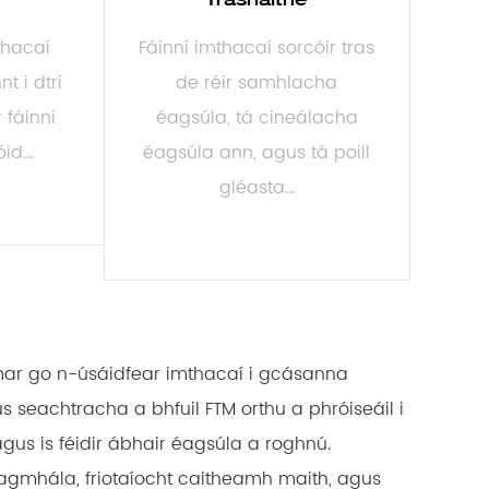
mthacaí
Fáinní imthacaí sorcóir tras
nt i dtrí
de réir samhlacha
r fáinní
éagsúla, tá cineálacha
id...
éagsúla ann, agus tá poill
gléasta...
MO
LEIGH NIOS MO
 mar go n-úsáidfear imthacaí i gcásanna
us seachtracha a bhfuil FTM orthu a phróiseáil i
gus is féidir ábhair éagsúla a roghnú.
eagmhála, friotaíocht caitheamh maith, agus