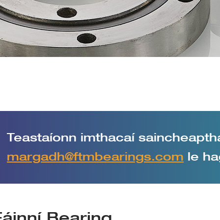
Teastaíonn imthacaí saincheapth
margadh@ftmbearings.com
le ha
Fáinní Bearing