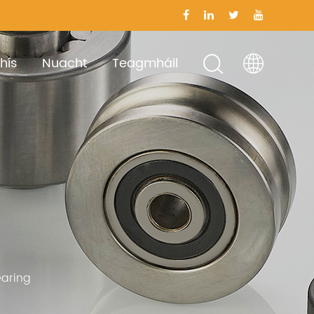
hís
Nuacht
Teagmháil
earing