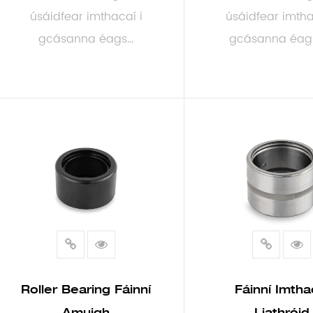
úsáidfear imthacaí i
úsáidfear imtha
gcásanna éags...
gcásanna éagsú
LEIGH NIOS MO
LEIGH NIOS 
Roller Bearing Fáinní
Fáinní Imtha
Amuigh
Liathróid