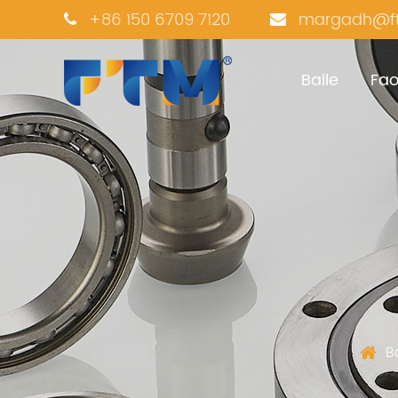
+86 150 6709 7120
margadh@ft
Baile
Fao
B