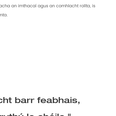
cha an imthacaí agus an comhlacht rollta, is
nta.
cht barr feabhais,