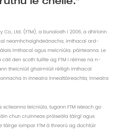
uthú le chéile."
y Co., Ltd. (FTM), a bunaíodh i 2006, a dhíríonn
hacaí neamhchaighdeánacha, imthacaí ard-
álais imthacaí agus meicniúla. páirteanna. Le
á cáil den scoth tuillte ag FTM i réimse na n-
n theicniúil ghairmiúil réitigh imthacaí
annacha in innealra innealtóireachta, innealra
 scileanna teicniúla, tugann FTM isteach go
áin chun cruinneas próiseála táirgí agus
de táirge iompar FTM á threorú ag dochtúir