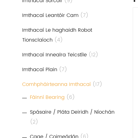
Imthacaí Sorcóir
(9)
Imthacaí Leantóir Cam
(7)
Imthacaí Le haghaidh Robot
Tionsclaíoch
(4)
Imthacaí Innealra Teicstíle
(12)
Imthacaí Plain
(7)
Comhpháirteanna Imthacaí
(17)
Fáinní Bearing
(6)
Spásaire / Pláta Deiridh / Níochán
(2)
Cage / Coimeádán
(6)