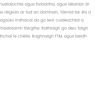
 nuálaíochta agus forbartha, agus déantar ár
s réigiúin ar fud an domhain. Táimid tar éis a
agsúla imthacaí do go leor cuideachtaí a
haidreamh táirgthe. Rothlaigh go deo, faigh
dhchaí le chéile. Roghnaigh FTM, agus beidh