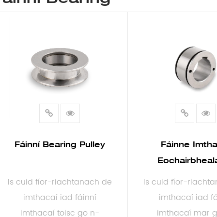
Fáinní Bearing Pulley
Fáinne Imtha
Eochairbheal
Is cuid fíor-riachtanach de
Is cuid fíor-riacht
imthacaí iad fáinní
imthacaí iad fá
imthacaí toisc go n-
imthacaí mar g