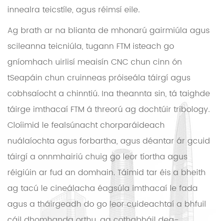
innealra teicstíle, agus réimsí eile.
Ag brath ar na blianta de mhonarú gairmiúla agus
scileanna teicniúla, tugann FTM isteach go
gníomhach uirlisí meaisín CNC chun cinn ón
tSeapáin chun cruinneas próiseála táirgí agus
cobhsaíocht a chinntiú. Ina theannta sin, tá taighde
táirge imthacaí FTM á threorú ag dochtúir tribology.
Cloíimid le fealsúnacht chorparáideach
nuálaíochta agus forbartha, agus déantar ár gcuid
táirgí a onnmhairiú chuig go leor tíortha agus
réigiúin ar fud an domhain. Táimid tar éis a bheith
ag tacú le cineálacha éagsúla imthacaí le fada
agus a tháirgeadh do go leor cuideachtaí a bhfuil
cáil dhomhanda orthu, ag cothabháil dea-