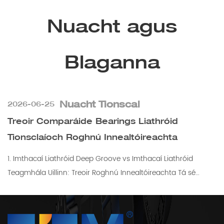
Nuacht agus
Blaganna
Nuacht Tionscal
2026-06-25
Treoir Comparáide Bearings Liathróid
Tionsclaíoch Roghnú Innealtóireachta
1. Imthacaí Liathróid Deep Groove vs Imthacaí Liathróid
Teagmhála Uillinn: Treoir Roghnú Innealtóireachta Tá sé
ríthábh...