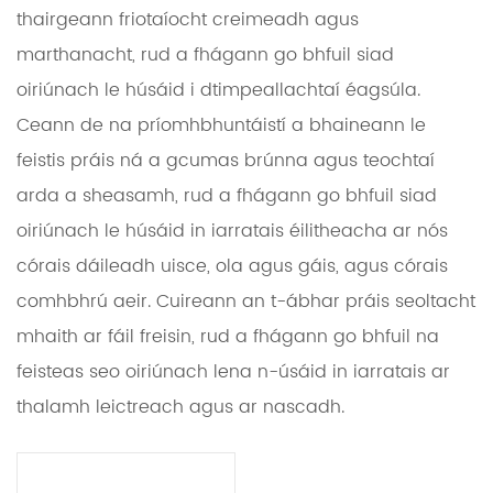
thairgeann friotaíocht creimeadh agus
marthanacht, rud a fhágann go bhfuil siad
oiriúnach le húsáid i dtimpeallachtaí éagsúla.
Ceann de na príomhbhuntáistí a bhaineann le
feistis práis ná a gcumas brúnna agus teochtaí
arda a sheasamh, rud a fhágann go bhfuil siad
oiriúnach le húsáid in iarratais éilitheacha ar nós
córais dáileadh uisce, ola agus gáis, agus córais
comhbhrú aeir. Cuireann an t-ábhar práis seoltacht
mhaith ar fáil freisin, rud a fhágann go bhfuil na
feisteas seo oiriúnach lena n-úsáid in iarratais ar
thalamh leictreach agus ar nascadh.