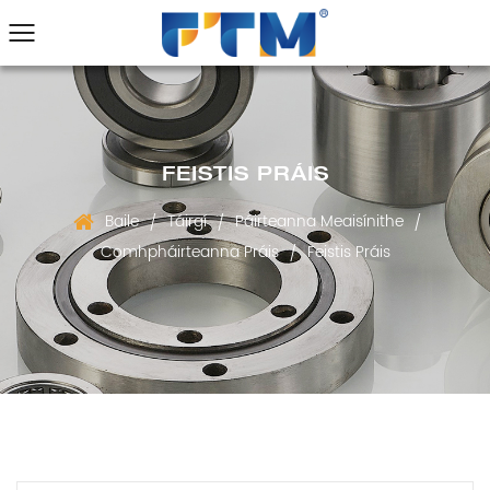
FEISTIS PRÁIS
Baile
Táirgí
Páirteanna Meaisínithe
/
/
/
Comhpháirteanna Práis
Feistis Práis
/