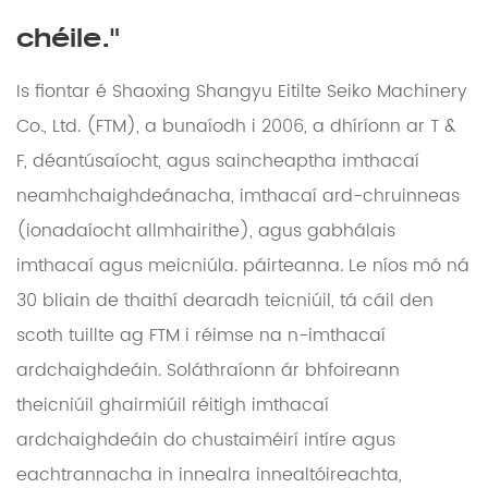
chéile."
Is fiontar é Shaoxing Shangyu Eitilte Seiko Machinery
Co., Ltd. (FTM), a bunaíodh i 2006, a dhíríonn ar T &
F, déantúsaíocht, agus saincheaptha imthacaí
neamhchaighdeánacha, imthacaí ard-chruinneas
(ionadaíocht allmhairithe), agus gabhálais
imthacaí agus meicniúla. páirteanna. Le níos mó ná
30 bliain de thaithí dearadh teicniúil, tá cáil den
scoth tuillte ag FTM i réimse na n-imthacaí
ardchaighdeáin. Soláthraíonn ár bhfoireann
theicniúil ghairmiúil réitigh imthacaí
ardchaighdeáin do chustaiméirí intíre agus
eachtrannacha in innealra innealtóireachta,