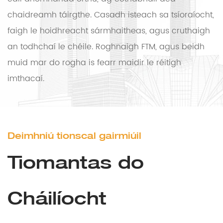
chaidreamh táirgthe. Casadh isteach sa tsíoraíocht,
faigh le hoidhreacht sármhaitheas, agus cruthaigh
an todhchaí le chéile. Roghnaigh FTM, agus beidh
muid mar do rogha is fearr maidir le réitigh
imthacaí.
Deimhniú tionscal gairmiúil
Tiomantas do
Cháilíocht