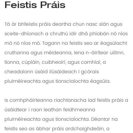
Feistis Práis
Tá ár bhfeistis práis deartha chun nasc slán agus
sceite-dhíonach a chruthú idir dhá phíobán nó níos
mó nó níos mó. Tagann na feistis seo ar éagsúlacht
cruthanna agus méideanna, lena n-áirítear uillinn,
tíonna, cúpláin, cuibheoirí, agus comhlaí, a
cheadaíonn úsáid ilúsáideach i gcórais
pluiméireachta agus tionsclaíochta éagsúla.
Is comhpháirteanna riachtanacha iad feistis práis a
úsáidtear i raon leathan feidhmeanna
pluiméireachta agus tionsclaíochta. Déantar na
feistis seo as ábhar práis ardchaighdeáin, a