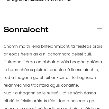
Breiseán Blainceála Práis
Sonraíocht
Chomh maith lena bhfeidhmíocht, tá feisteas práis
ar eolas freisin as a n-achomharc aeistéitiúil.
Cuireann lí órga an ábhair phráis beagán galánta
le haon chóras pluiméireachta nó tionsclaíochta,
rud a fhágann go bhfuil an-tóir air le haghaidh
feidhmeanna tráchtála agus cónaithe.
Nuair a thagann sé le suiteáil, tá sé sách éasca
oibriú le feistis práis. Is féidir iad a nascadh go
héasca le píopaí nó feadánra ag baint úsáide as