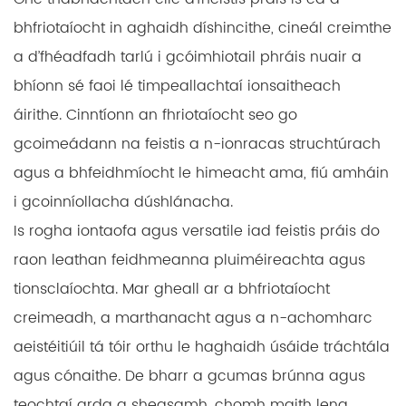
bhfriotaíocht in aghaidh díshincithe, cineál creimthe
a d’fhéadfadh tarlú i gcóimhiotail phráis nuair a
bhíonn sé faoi lé timpeallachtaí ionsaitheach
áirithe. Cinntíonn an fhriotaíocht seo go
gcoimeádann na feistis a n-ionracas struchtúrach
agus a bhfeidhmíocht le himeacht ama, fiú amháin
i gcoinníollacha dúshlánacha.
Is rogha iontaofa agus versatile iad feistis práis do
raon leathan feidhmeanna pluiméireachta agus
tionsclaíochta. Mar gheall ar a bhfriotaíocht
creimeadh, a marthanacht agus a n-achomharc
aeistéitiúil tá tóir orthu le haghaidh úsáide tráchtála
agus cónaithe. De bharr a gcumas brúnna agus
teochtaí arda a sheasamh, chomh maith lena