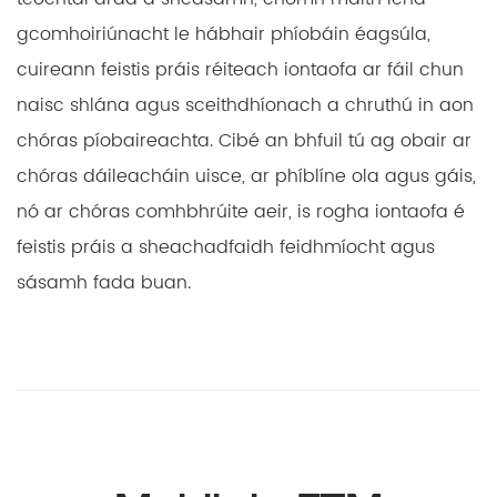
gcomhoiriúnacht le hábhair phíobáin éagsúla,
cuireann feistis práis réiteach iontaofa ar fáil chun
naisc shlána agus sceithdhíonach a chruthú in aon
chóras píobaireachta. Cibé an bhfuil tú ag obair ar
chóras dáileacháin uisce, ar phíblíne ola agus gáis,
nó ar chóras comhbhrúite aeir, is rogha iontaofa é
feistis práis a sheachadfaidh feidhmíocht agus
sásamh fada buan.