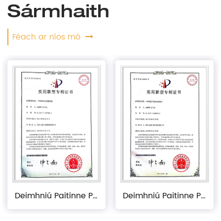
Sármhaith
Féach ar níos mó
Deimhniú Paitinne Phraiticiúil
Deimhniú Paitinne Phraiticiúil