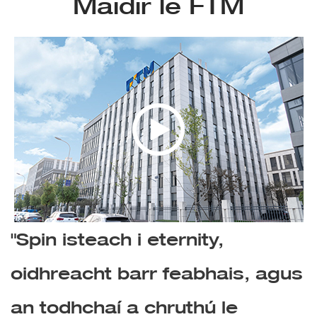
Maidir le FTM
"Spin isteach i eternity,
oidhreacht barr feabhais, agus
an todhchaí a chruthú le