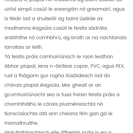
uirlisí simplí cosúil le sreangáin nó greamairí, agus
is féidir iad a shuiteáil ag baint úsáide as
modhanna éagsúla cosúil le feistis sádrála,
snáithithe nó comhbhrú, ag brath ar na riachtanais
iarratais ar leith.
Tá feistis práis comhoiriúnach le raon leathan
ábhar píopaí, lena n-áirítear copar, PVC, agus PEX,
rud a fhágann gur rogha ilúsáideach iad do
chórais píopaí éagsúla. Mar gheall ar an
gcomhoiriúnacht seo is fusa freisin feistis práis a
chomhtháthú le córais pluiméireachta nó
tionsclaíochta atá ann cheana féin gan gá le
mionathruithe.
Gné thábhachtach eile d’fheistis práis is ea a